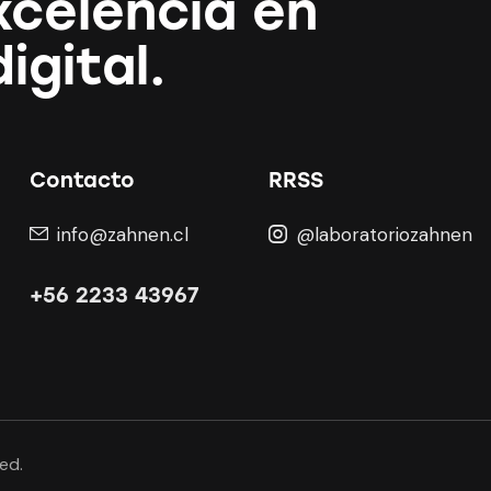
xcelencia en
igital.
Contacto
RRSS
info@zahnen.cl
@laboratoriozahnen
+56 2233 43967
ed.