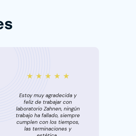
es
★ ★ ★ ★ ★
Estoy muy agradecida y
feliz de trabajar con
laboratorio Zahnen, ningún
c
trabajo ha fallado, siempre
qu
cumplen con los tiempos,
las terminaciones y
estética .